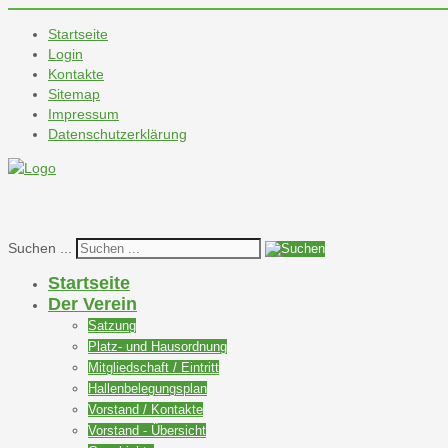
Startseite
Login
Kontakte
Sitemap
Impressum
Datenschutzerklärung
Suchen ...
Startseite
Der Verein
Satzung
Platz- und Hausordnung
Mitgliedschaft / Eintritt
Hallenbelegungsplan
Vorstand / Kontakte
Vorstand - Übersicht