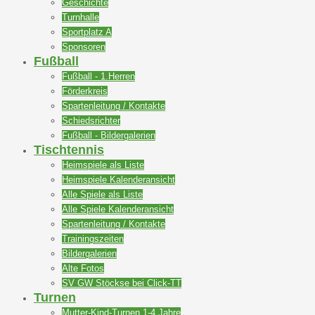
Geschichte
Turnhalle
Sportplatz A
Sponsoren
Fußball
Fußball - 1.Herren
Förderkreis
Spartenleitung / Kontakte
Schiedsrichter
Fußball - Bildergalerien
Tischtennis
Heimspiele als Liste
Heimspiele Kalenderansicht
Alle Spiele als Liste
Alle Spiele Kalenderansicht
Spartenleitung / Kontakte
Trainingszeiten
Bildergalerien
Alte Fotos
SV GW Stöckse bei Click-TT
Turnen
Mutter-Kind-Turnen 1-4 Jahre