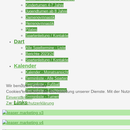
Kinderturnen 4-7 Jahre
Jugendturnen ab 8 Jahre
Damengymnastik
Herrengymnastik
Pilates
Spartenleitung / Kontakte
Dart
Alle Spieltermine - Liste
Berichte 2023/24
Spartenleitung / Kontakte
Kalender
Kalender - Monatsansicht
Terminliste - Alle Sparten
Terminliste - Fußball
Wir benutzen Cookies
Terminliste - Tischtennis
Cookies erleichtern die Bereitstellung unserer Dienste. Mit der N
Terminliste - Turnen
Einverstanden
Links
Zur Datenschutzerklärung