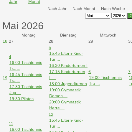
Nach Jahr
Nach Monat
Nach Woche
G
Mai 2026
Montag
Dienstag
Mittwoch
18
27
28
29
3
5
15:45 Eltern-Kind-
4
Tur ...
16:00 Tischtennis
16:30 Kinderturnen I
Tra ...
17:15 Kinderturnen
6
7
16:45 Tischtennis
II ...
19:00 Tischtennis
1
19
Tra ...
Tra ...
Tr
18:00 Jugendturnen
17:30 Tischtennis
19:00 Gymnastik
Jug ...
Damen ...
19:30 Pilates
20:00 Gymnastik
Herre ...
12
15:45 Eltern-Kind-
11
Tur ...
16:00 Tischtennis